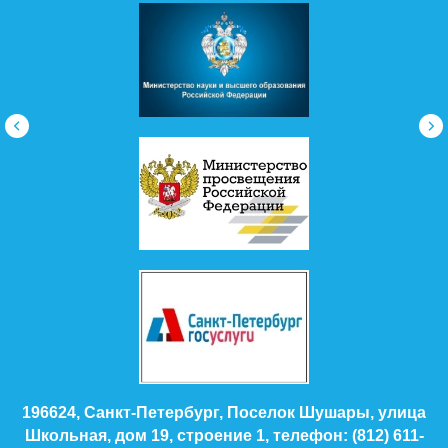
13-31
196624, Санкт-Петербург, Поселок Шушары, улица
Первомайская, дом 30, строение 1,
телефон: (812) 611-13-16, +79019777708
196624, Санкт-Петербург, Поселок Шушары, улица
Окуловская, дом 21, кор. 3, строение 1, телефон:
(812) 416-35-88
Адреса электронной почты:
sh93@obr.gov.spb.ru
(основная почта)
shushari93school@gmail.com
(дополнительная
почта)