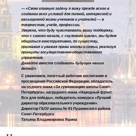
— «Свою главную задачу я вижу прежде всего в
создании всех условий для полной, интересной и
насыщенной жизни учеников и учителей — в
творчестве, учебе, профессии.
Уверена, что буду чувствовать вашу поддержку,
что с самого начала, с «нулевого цикла», мы будем
общаться конструктивно, по существу,
признавая и уважая права школы и семьи, реализуя
принципы государственно-общественного
управления.
Давайте вместе создавать будущее наших
детей!»
С уважением, почетный работник воспитания и
просвещения Российской Федерации, обладатель
нагрудного знака
«
За гуманизацию школы Санкт-
Петербурга
»
, нагрудного знака «Народный фронт.
Все для победы», победитель конкурса
«
Лучший
директор образовательного учреждения
».
Директор ГБОУ школы № 93 Пушкинского района
Санкт-Петербурга
Татьяна Владимировна Яшина